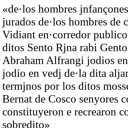
«de·los hombres jnfançone
jurados de·los hombres de 
Vidiant en·corredor publico 
ditos Sento Rjna rabi Gent
Abraham Alfrangi jodios en
jodio en vedj de·la dita alja
termjnos por los ditos mo
Bernat de Cosco senyores c
constituyeron e recrearon c
sobredito»