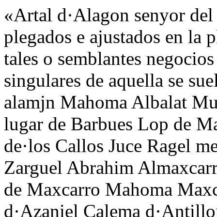
«Artal d·Alagon senyor del 
plegados e ajustados en la p
tales o semblantes negocios 
singulares de aquella se sue
alamjn Mahoma Albalat Muç
lugar de Barbues Lop de M
de·los Callos Juce Ragel m
Zarguel Abrahim Almaxcarro
de Maxcarro Mahoma Maxc
d·Azaniel Çalema d·Antillo