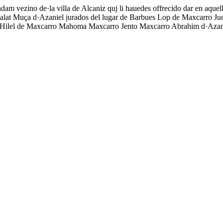
dam vezino de·la villa de Alcaniz quj li hauedes offrecido dar en aquel
balat Muça d·Azaniel jurados del lugar de Barbues Lop de Maxcarro J
ilel de Maxcarro Mahoma Maxcarro Jento Maxcarro Abrahim d·Azaniel 