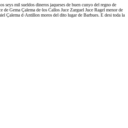
los seys mil sueldos dineros jaqueses de buen cunyo del regno de
uce de Gema Çalema de·los Callos Juce Zarguel Juce Ragel menor de
Çalema d·Antillon moros del dito lugar de Barbues. E desi toda la