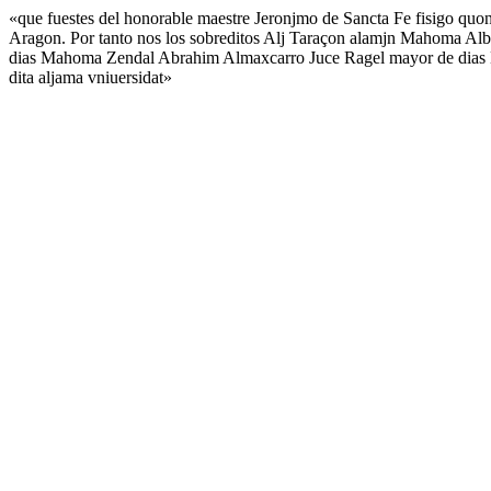
«que fuestes del honorable maestre Jeronjmo de Sancta Fe fisigo quon
Aragon. Por tanto nos los sobreditos Alj Taraçon alamjn Mahoma Al
dias Mahoma Zendal Abrahim Almaxcarro Juce Ragel mayor de dias H
dita aljama vniuersidat»