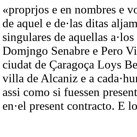
«proprjos e en nombres e vo
de aquel e de·las ditas alja
singulares de aquellas a·los
Domjngo Senabre e Pero Vil
ciudat de Çaragoça Loys Be
villa de Alcaniz e a cada·hu
assi como si fuessen presen
en·el present contracto. E 