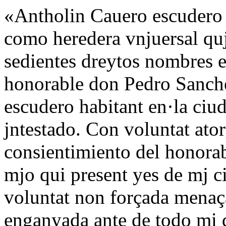
«Antholin Cauero escudero 
como heredera vnjuersal quj
sedientes dreytos nombres e
honorable don Pedro Sanc
escudero habitant en·la ciu
jntestado. Con voluntat ato
consientimiento del honora
mjo qui present yes de mj ci
voluntat non forçada menaç
enganyada ante de todo mi 