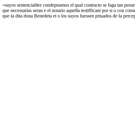
«suyos sentencialiter condepnamos el qual contracto se faga tan proue
que necessarias seran e el notario aquella testifficant por si o con c
que·la dita dona Benedeta et o los suyos fuessen priuados de·la perce