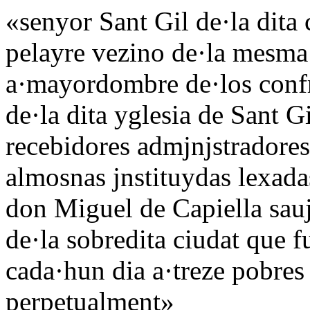
«senyor Sant Gil de·la dita
pelayre vezino de·la mesma
a·mayordombre de·los confr
de·la dita yglesia de Sant G
recebidores admjnjstradores
almosnas jnstituydas lexada
don Miguel de Capiella sa
de·la sobredita ciudat que f
cada·hun dia a·treze pobre
perpetualment»