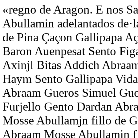
«regno de Aragon. E nos Sa
Abullamin adelantados de·la 
de Pina Çaçon Gallipapa A
Baron Auenpesat Sento Fig
Axinjl Bitas Addich Abraa
Haym Sento Gallipapa Vida
Abraam Gueros Simuel Gue
Furjello Gento Dardan Ab
Mosse Abullamjn fillo de G
Abraam Mosse Abullamjn fi