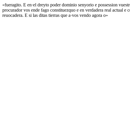
«fueragito. E en·el dreyto poder dominio senyorio e possession vuest
procurador vos ende fago constituezquo e en verdadera real actual e c
reuocadera. E si las ditas tierras que a·vos vendo agora o»