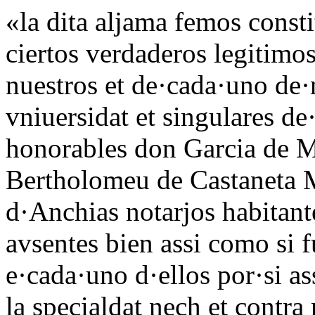
«la dita aljama femos cons
ciertos verdaderos legitimo
nuestros et de·cada·uno de·n
vniuersidat et singulares de
honorables don Garcia de M
Bertholomeu de Castaneta M
d·Anchias notarjos habitant
avsentes bien assi como si 
e·cada·uno d·ellos por·si as
la specialdat nech et contra 