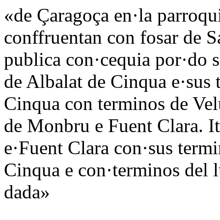
«de Çaragoça en·la parroqu
conffruentan con fosar de S
publica con·cequia por·do se
de Albalat de Cinqua e·sus 
Cinqua con terminos de Vel
de Monbru e Fuent Clara. I
e·Fuent Clara con·sus termi
Cinqua e con·terminos del l
dada»