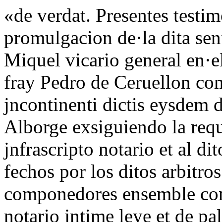
«de verdat. Presentes testim
promulgacion de·la dita sen
Miquel vicario general en·e
fray Pedro de Ceruellon co
jncontinenti dictis eysdem di
Alborge exsiguiendo la req
jnfrascripto notario et al d
fechos por los ditos arbitro
componedores ensemble con
notario jntime leye et de pa