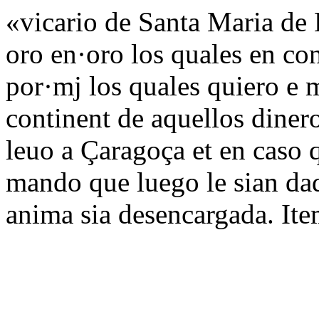
«vicario de Santa Maria de 
oro en·oro los quales en con
por·mj los quales quiero e 
continent de aquellos diner
leuo a Çaragoça et en caso q
mando que luego le sian dad
anima sia desencargada. It