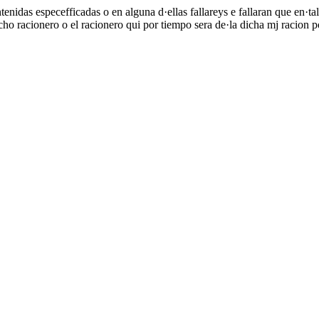
nidas especefficadas o en alguna d·ellas fallareys e fallaran que en·tal
cho racionero o el racionero qui por tiempo sera de·la dicha mj racion p