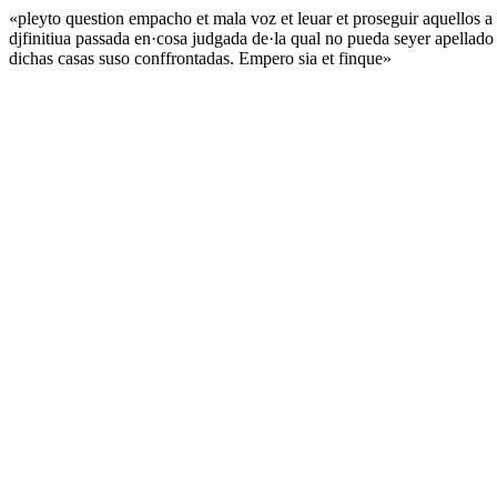
«pleyto question empacho et mala voz et leuar et proseguir aquellos a p
djfinitiua passada en·cosa judgada de·la qual no pueda seyer apellado 
dichas casas suso conffrontadas. Empero sia et finque»