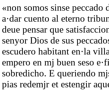
«non somos sinse peccado d
a·dar cuento al eterno tribu
deue pensar que satisfaccion
senyor Dios de sus peccado
escudero habitant en·la vil
empero en mj buen seso e·f
sobredicho. E queriendo mjs
pias redemjr et estengir aqu