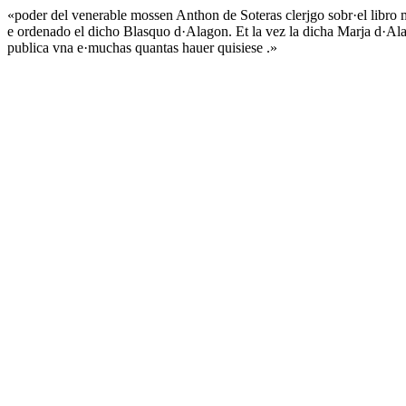
«poder del venerable mossen Anthon de Soteras clerjgo sobr·el libro mi
e ordenado el dicho Blasquo d·Alagon. Et la vez la dicha Marja d·Alag
publica vna e·muchas quantas hauer quisiese .»