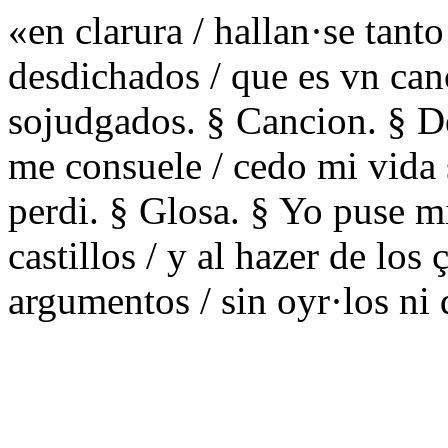
«en clarura / hallan·se tant
desdichados / que es vn can
sojudgados. § Cancion. § D
me consuele / cedo mi vida s
perdi. § Glosa. § Yo puse m
castillos / y al hazer de los
argumentos / sin oyr·los ni 