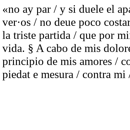
«no ay par / y si duele el ap
ver·os / no deue poco costar
la triste partida / que por m
vida. § A cabo de mis dolore
principio de mis amores / c
piedat e mesura / contra mi 