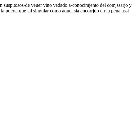
 son suspitosos·de veuer vino vedado a·conocimjento del comjssarjo y
la puerta que tal singular como aquel sia encorrjdo en·la pena assi