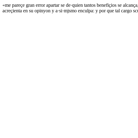
«me pareçe gran error apartar se de·quien tantos benefiçios se alcanç
acreçienta en su opinyon y a·si·mjsmo enculpa: y por que tal cargo sc