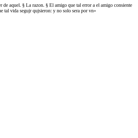
r de aquel. § La razon. § El amigo que tal error a el amigo consiente
 tal vida segujr qujsieron: y no solo sera por vn»