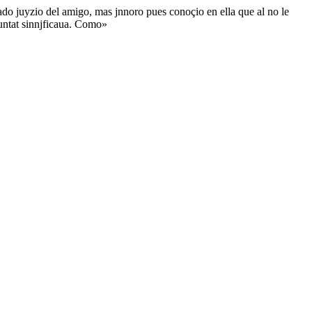
nado juyzio del amigo, mas jnnoro pues conoçio en ella que al no le
luntat sinnjficaua. Como»