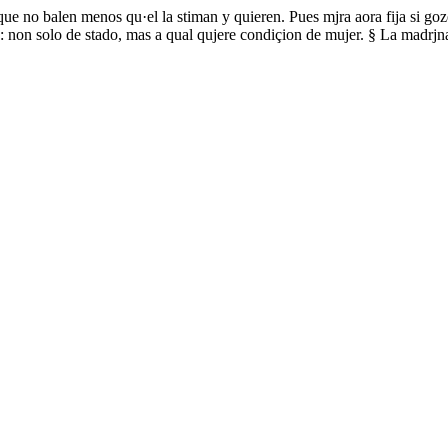
que no balen menos qu·el la stiman y quieren. Pues mjra aora fija si go
a: non solo de stado, mas a qual qujere condiçion de mujer. § La madr