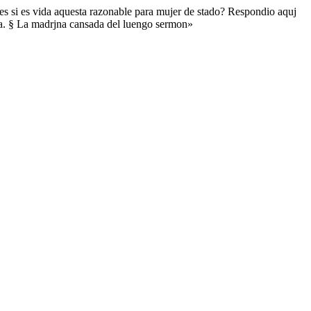
zes si es vida aquesta razonable para mujer de stado? Respondio aquj
jna. § La madrjna cansada del luengo sermon»