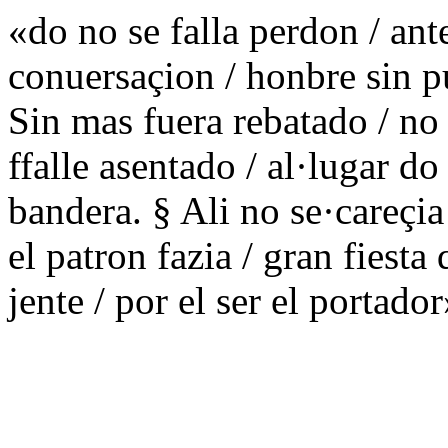
«do no se falla perdon / ante
conuersaçion / honbre sin p
Sin mas fuera rebatado / no
ffalle asentado / al·lugar d
bandera. § Ali no se·careçia
el patron fazia / gran fiesta
jente / por el ser el portado