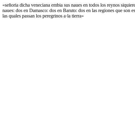
«señoria dicha veneciana embia sus naues en todos los reynos siquier
naues: dos en Damasco: dos en Baruto: dos en las regiones que son es
las quales passan los peregrinos a·la tierra»