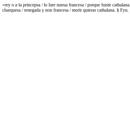
«rey o a·la princepsa / lo fare nueua francesa / porque fuiste cathalan
charquesa / renegada y non francesa / morir quieras cathalana. § Fyn. 