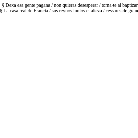
a. § Dexa esa gente pagana / non quieras desesperar / torna·te al baptiz
§ La casa real de Francia / sus reynos iuntos et alteza / cessares de gr