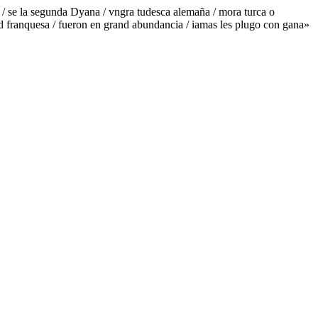
ar / se la segunda Dyana / vngra tudesca alemaña / mora turca o
and franquesa / fueron en grand abundancia / iamas les plugo con gana»