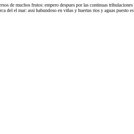
sos de muchos frutos: empero despues por las continuas tribulaciones de
acerca del el mar: assi habundoso en viñas y huertas rios y aguas puest