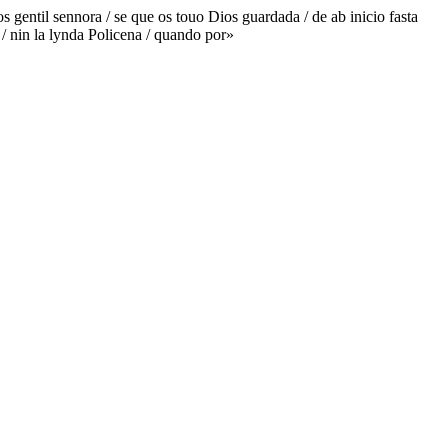
os gentil sennora / se que os touo Dios guardada / de ab inicio fasta
 / nin la lynda Policena / quando por»