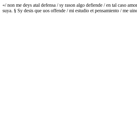
«/ non me deys atal defensa / sy rason algo defiende / en tal caso amor
suya. § Sy desis que uos offende / mi estudio et pensamiento / me uino