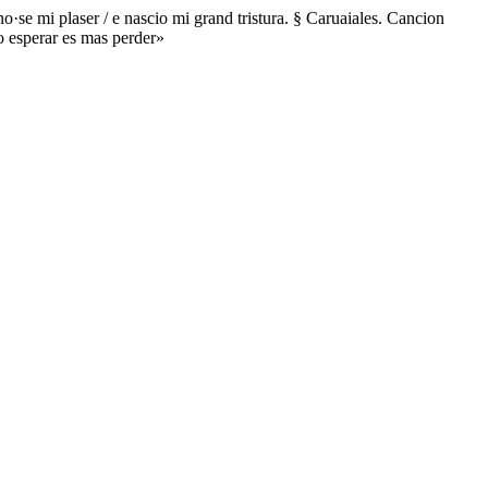
no·se mi plaser / e nascio mi grand tristura. § Caruaiales. Cancion
do esperar es mas perder»