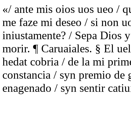
«/ ante mis oios uos ueo / q
me faze mi deseo / si non u
iniustamente? / Sepa Dios y
morir. ¶ Caruaiales. § El ue
hedat cobria / de la mi prim
constancia / syn premio de g
enagenado / syn sentir catiu