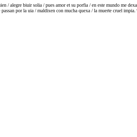
quien / alegre biuir solia / pues amor et su porfia / en este mundo me de
que passan por la uia / maldixen con mucha quexa / la muerte cruel impia