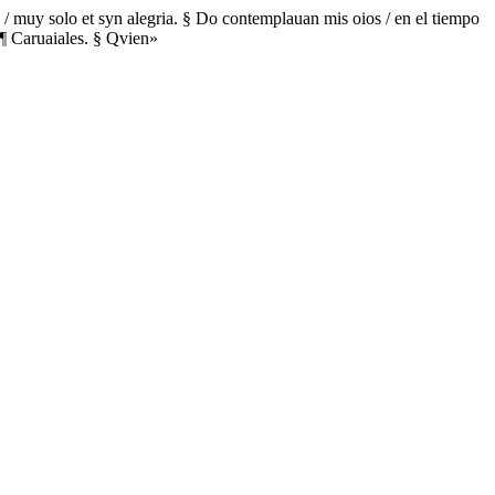
xa / muy solo et syn alegria. § Do contemplauan mis oios / en el tiempo
. ¶ Caruaiales. § Qvien»