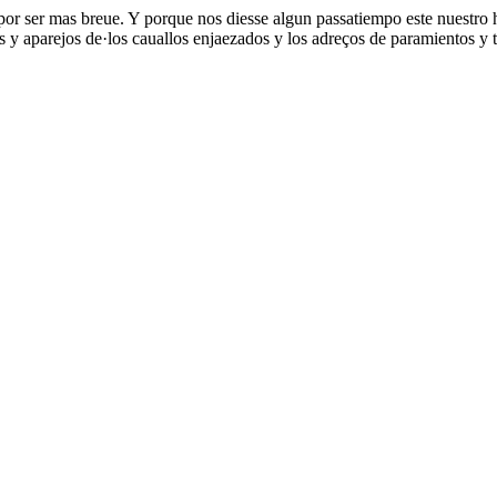
 por ser mas breue. Y porque nos diesse algun passatiempo este nuestro 
 y aparejos de·los cauallos enjaezados y los adreços de paramientos y t