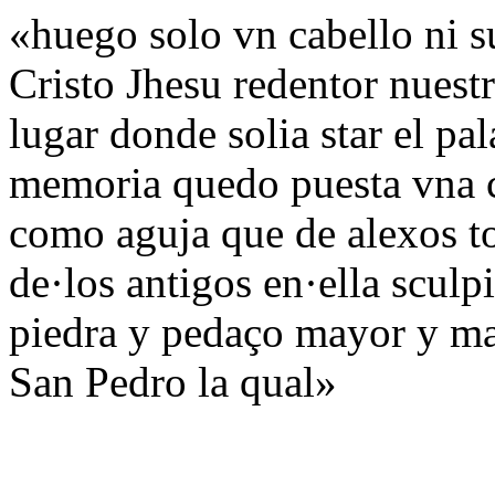
«huego solo vn cabello ni s
Cristo Jhesu redentor nues
lugar donde solia star el pa
memoria quedo puesta vna c
como aguja que de alexos to
de·los antigos en·ella sculp
piedra y pedaço mayor y ma
San Pedro la qual»