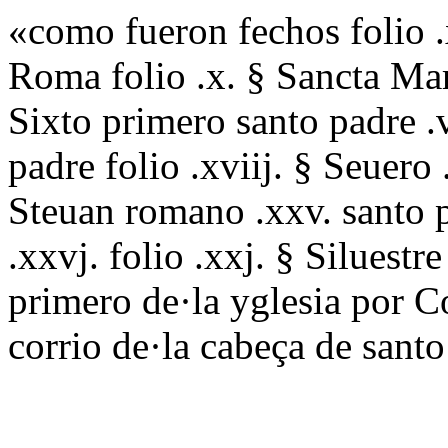
«como fueron fechos folio .x
Roma folio .x. § Sancta Mar
Sixto primero santo padre .vi
padre folio .xviij. § Seuero
Steuan romano .xxv. santo pa
.xxvj. folio .xxj. § Siluest
primero de·la yglesia por C
corrio de·la cabeça de san