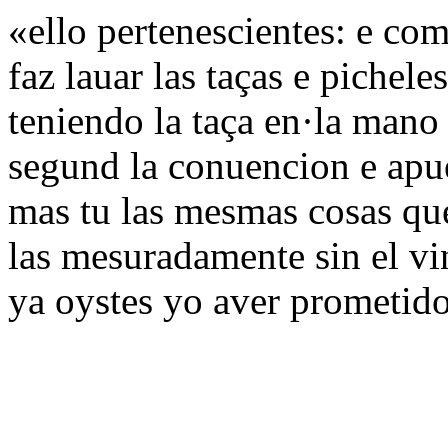
«ello pertenescientes: e co
faz lauar las taças e pichele
teniendo la taça en·la mano
segund la conuencion e apue
mas tu las mesmas cosas que
las mesuradamente sin el vi
ya oystes yo aver prometido