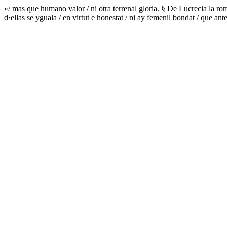
«/ mas que humano valor / ni otra terrenal gloria. § De Lucrecia la ro
d·ellas se yguala / en virtut e honestat / ni ay femenil bondat / que a