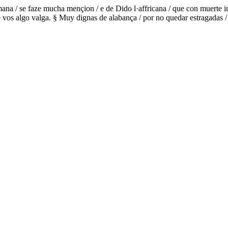
mana / se faze mucha mençion / e de Dido l·affricana / que con muerte i
nte vos algo valga. § Muy dignas de alabança / por no quedar estragadas 