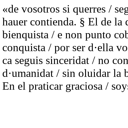
«de vosotros si querres / se
hauer contienda. § El de l
bienquista / e non punto cob
conquista / por ser d·ella v
ca seguis sinceridat / no co
d·umanidat / sin oluidar la 
En el praticar graciosa / s