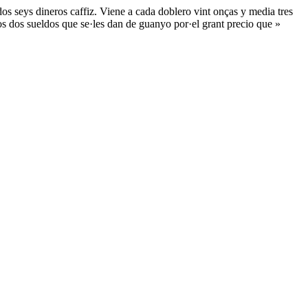
os seys dineros caffiz. Viene a cada doblero vint onças y media tres
os dos sueldos que se·les dan de guanyo por·el grant precio que »