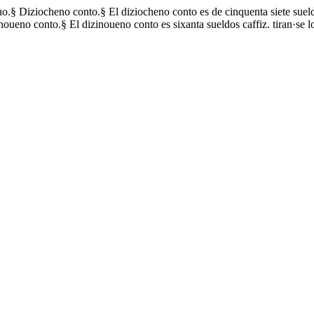
uo.§ Diziocheno conto.§ El diziocheno conto es de cinquenta siete sueld
oueno conto.§ El dizinoueno conto es sixanta sueldos caffiz. tiran·se l