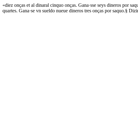
«diez onças et al dinaral cinquo onças. Gana·sse seys dineros por saq
quartes. Gana·se vn sueldo nueue dineros tres onças por saquo.§ Dizin