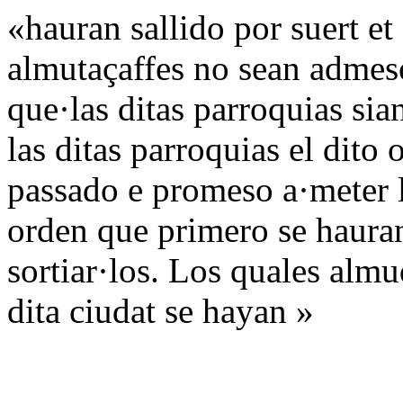
«hauran sallido por suert et
almutaçaffes no sean admeso
que·las ditas parroquias sia
las ditas parroquias el dito
passado e promeso a·meter l
orden que primero se hauran
sortiar·los. Los quales alm
dita ciudat se hayan »