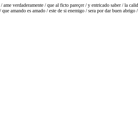
/ ame verdaderamente / que al ficto pareçer / y entricado saber / la cal
o / que amando es amado / este de si enemigo / sera por dar buen abrigo 