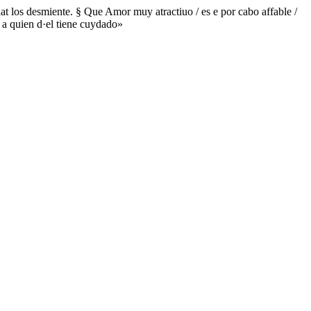
idat los desmiente. § Que Amor muy atractiuo / es e por cabo affable /
/ a quien d·el tiene cuydado»