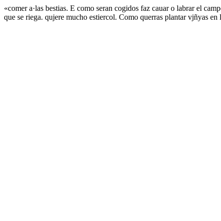
«comer a·las bestias. E como seran cogidos faz cauar o labrar el campo
que se riega. qujere mucho estiercol. Como querras plantar vjñyas en