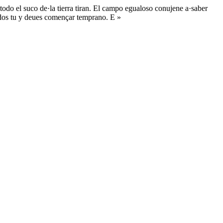
 todo el suco de·la tierra tiran. El campo egualoso conujene a·saber
rados tu y deues començar temprano. E »