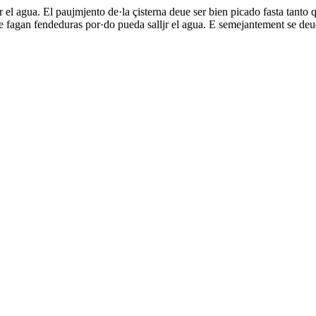
r el agua. El paujmjento de·la çisterna deue ser bien picado fasta tant
 fagan fendeduras por·do pueda salljr el agua. E semejantement se deue