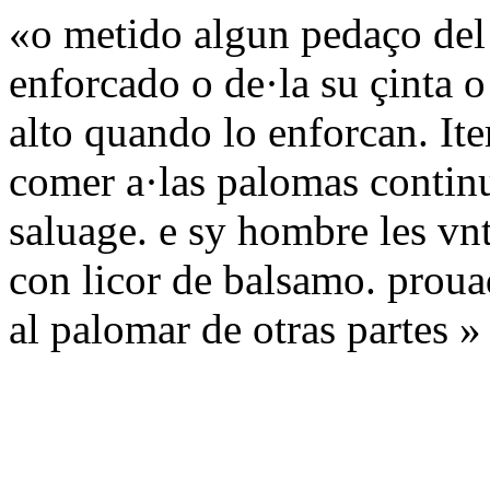
«o metido algun pedaço del
enforcado o de·la su çinta 
alto quando lo enforcan. It
comer a·las palomas contin
saluage. e sy hombre les vn
con licor de balsamo. prouad
al palomar de otras partes »