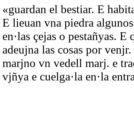
«guardan el bestiar. E habit
E lieuan vna piedra algunos 
en·las çejas o pestañyas. E 
adeujna las cosas por venjr.
marjno vn vedell marj. e tra
vjñya e cuelga·la en·la entr