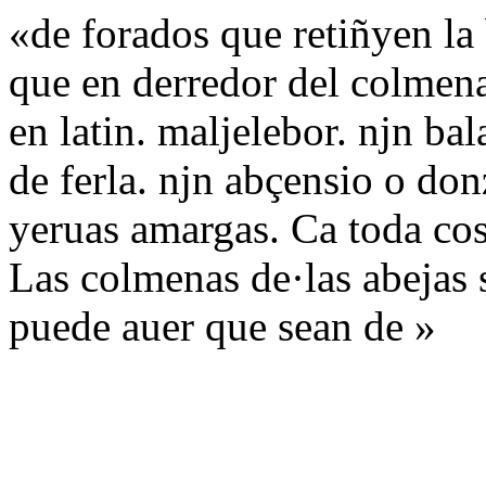
«de forados que retiñyen l
que en derredor del colmena
en latin. maljelebor. njn ba
de ferla. njn abçensio o do
yeruas amargas. Ca toda cos
Las colmenas de·las abejas
puede auer que sean de »