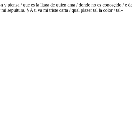
y piensa / que es la llaga de quien ama / donde no es·conosçido / e de 
 sepultura. § A ti va mi triste carta / qual plazer tal la color / tal»