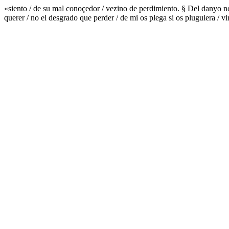
«siento / de su mal conoçedor / vezino de perdimiento. § Del danyo no 
querer / no el desgrado que perder / de mi os plega si os pluguiera / 