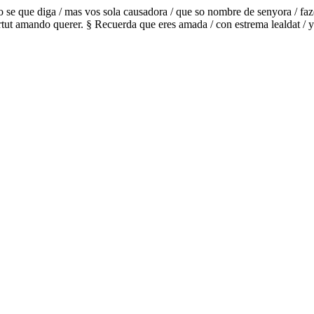
se que diga / mas vos sola causadora / que so nombre de senyora / fazey
virtut amando querer. § Recuerda que eres amada / con estrema lealdat /