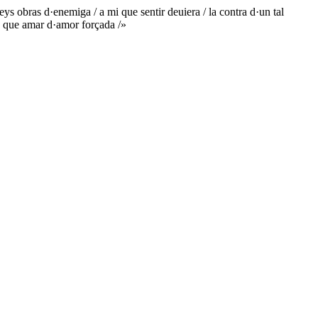
s obras d·enemiga / a mi que sentir deuiera / la contra d·un tal
 y que amar d·amor forçada /»