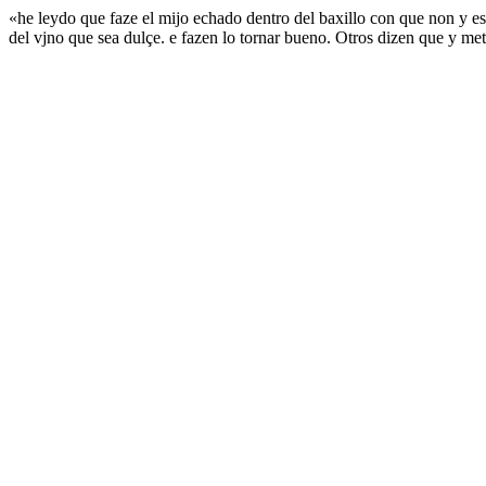
«he leydo que faze el mijo echado dentro del baxillo con que non y es
del vjno que sea dulçe. e fazen lo tornar bueno. Otros dizen que y me