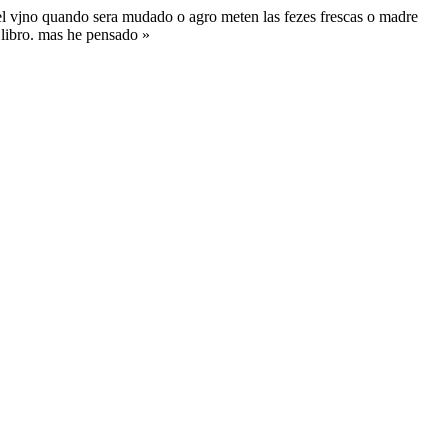
·el vjno quando sera mudado o agro meten las fezes frescas o madre
 libro. mas he pensado »