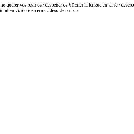
 no querer vos regir os / despeñar os.§ Poner la lengua en tal fe / descre
rtud en vicio / e en error / desordenar la »