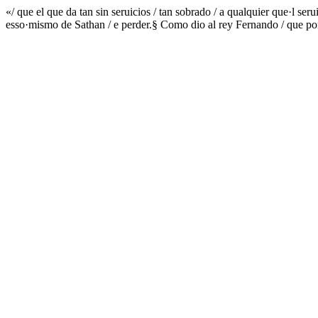
«/ que el que da tan sin seruicios / tan sobrado / a qualquier que·l se
esso·mismo de Sathan / e perder.§ Como dio al rey Fernando / que por 