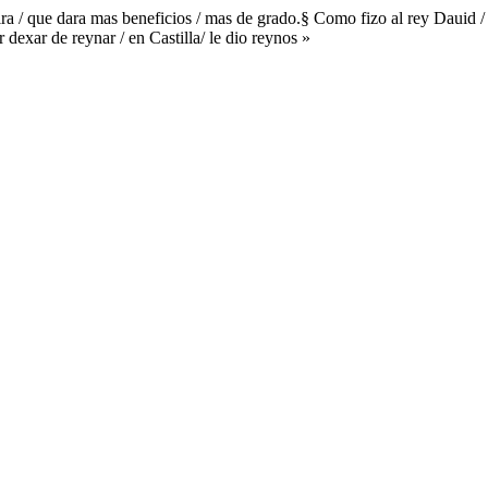
ruira / que dara mas beneficios / mas de grado.§ Como fizo al rey Dauid /
dexar de reynar / en Castilla/ le dio reynos »